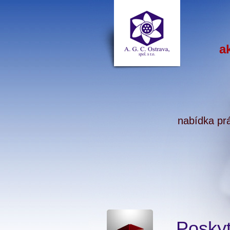
A. G. C.
Ostrava, spol.
s r. o.
a
nabídka pr
Posky