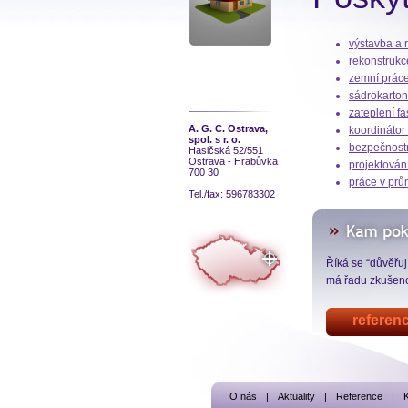
výstavba a 
rekonstrukc
zemní prác
sádrokarton
zateplení f
A. G. C. Ostrava,
koordináto
spol. s r. o.
bezpečnostn
Hasičská 52/551
Ostrava - Hrabůvka
projektován
700 30
práce v prů
Tel./fax: 596783302
Říká se “důvěřuj
má řadu zkušenos
O nás
|
Aktuality
|
Reference
|