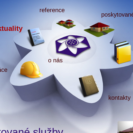
reference
poskytované
ktuality
o nás
áce
kontakty
tované služby