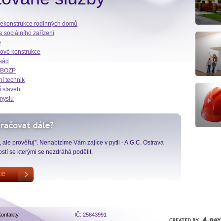
rekonstrukce rodinných domů
e sociálního zařízení
e
ové konstrukce
asád
r BOZP
í technik
í staveb
myslu
, ale prověřuj”. Nenabízíme Vám zajíce v pytli - A.G.C. Ostrava
tí se kterými se nezdráhá podělit.
Kontakty
IČ: 25843991